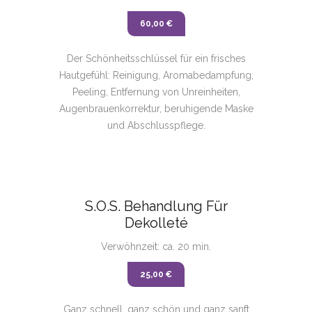
60,00 €
Der Schönheitsschlüssel für ein frisches
Hautgefühl: Reinigung, Aromabedampfung,
Peeling, Entfernung von Unreinheiten,
Augenbrauenkorrektur, beruhigende Maske
und Abschlusspflege.
S.O.S. Behandlung Für
Dekolleté
Verwöhnzeit: ca. 20 min.
25,00 €
Ganz schnell, ganz schön und ganz sanft