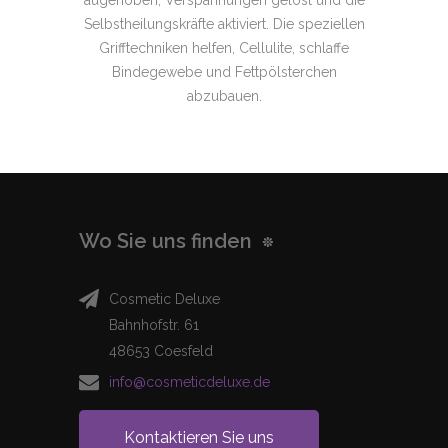
Selbstheilungskräfte aktiviert. Die speziellen
Grifftechniken helfen, Cellulite, schlaffe
Bindegewebe und Fettpölsterchen
abzubauen.
Wo Sie uns finden
Cosmetic Deluxe
Bahnhofstr. 61
48653 Coesfeld
info@cosmeticdeluxe.de
Kontaktieren Sie uns