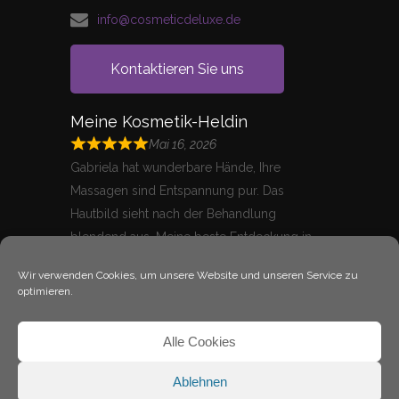
info@cosmeticdeluxe.de
Kontaktieren Sie uns
Meine Kosmetik-Heldin
Mai 16, 2026
Gabriela hat wunderbare Hände, Ihre
Massagen sind Entspannung pur. Das
Hautbild sieht nach der Behandlung
blendend aus. Meine beste Entdeckung in
Coesfeld.
Wir verwenden Cookies, um unsere Website und unseren Service zu
Hanife
optimieren.
Alle Cookies
Ablehnen
Copyright © 2019 Cosmetic Deluxe