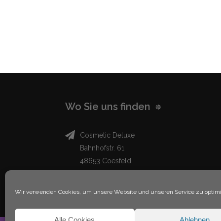
Wo Sie uns finden
Cosmetic Deluxe
Bahnhofstr. 61
48653 Coesfeld
info@cosmeticdeluxe.de
Wir verwenden Cookies, um unsere Website und unseren Service zu optimi
Kontaktieren Sie uns
Alle Cookies
Ablehnen