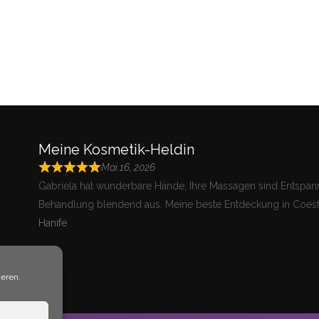
Meine Kosmetik-Heldin
Mai 16, 2026
Gabriela hat wunderbare Hände, Ihre Massagen sind Entspann
Behandlung blendend aus. Meine beste Entdeckung in Coesf
Hanife
eren.