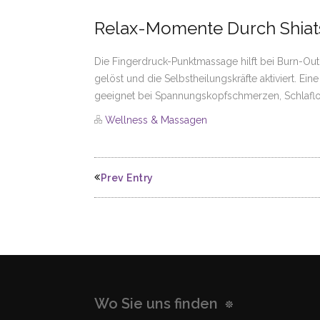
Relax-Momente Durch Shia
Die Fingerdruck-Punktmassage hilft bei Burn-
gelöst und die Selbstheilungskräfte aktiviert. E
geeignet bei Spannungskopfschmerzen, Schlaflosi
Wellness & Massagen
Prev Entry
Wo Sie uns finden