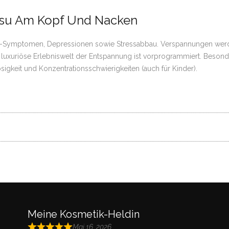
tsu Am Kopf Und Nacken
Out-Symptomen, Depressionen sowie Stressabbau. Verspannungen wer
ine luxuriöse Erlebniswelt der Entspannung ist vorprogrammiert. Beson
gkeit und Konzentrationsschwierigkeiten (auch für Kinder).
Meine Kosmetik-Heldin
Mai 16, 2026