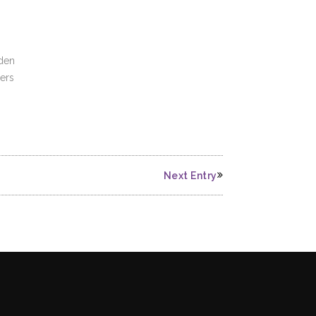
den
ders
Next Entry