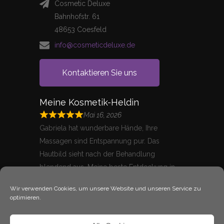
Cosmetic Deluxe
Bahnhofstr. 61
48653 Coesfeld
info@cosmeticdeluxe.de
Kontaktieren Sie uns
Meine Kosmetik-Heldin
Mai 16, 2026
Gabriela hat wunderbare Hände, Ihre
Massagen sind Entspannung pur. Das
Hautbild sieht nach der Behandlung
blendend aus. Meine beste Entdeckung in
Coesfeld.
Wir verwenden Cookies, um unsere Website und unseren Service zu
Hanife
optimieren.